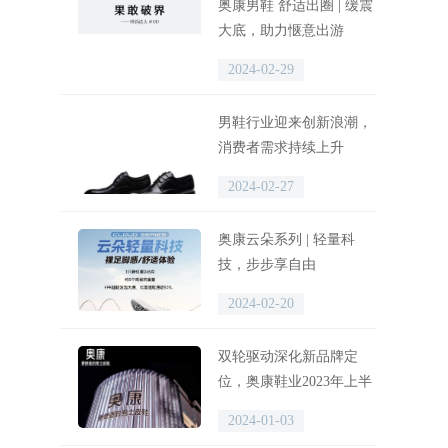
奥康男鞋 舒适出圈 | 缓震
大底，助力惬意出游
2024-02-29
男鞋行业迎来创新浪潮，
消费者需求持续上升
2024-02-27
奥康云朵系列 | 轻量科
技，步步享自由
2024-02-20
双轮驱动深化新品牌定
位，奥康鞋业2023年上半
年线上线下营收同比双增
2024-01-03