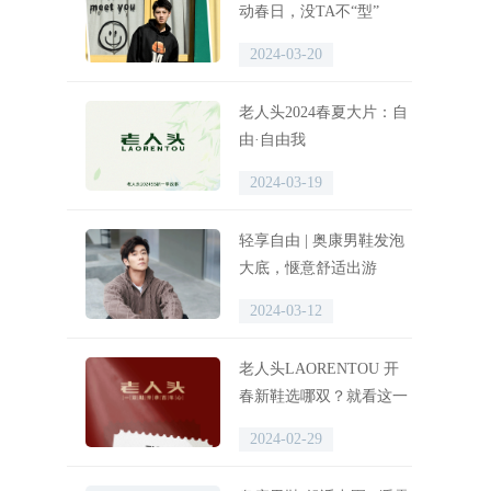
动春日，没TA不“型”
2024-03-20
老人头2024春夏大片：自
由·自由我
2024-03-19
轻享自由 | 奥康男鞋发泡
大底，惬意舒适出游
2024-03-12
老人头LAORENTOU 开
春新鞋选哪双？就看这一
篇！
2024-02-29