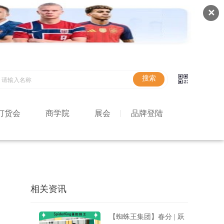
✕
订货会
商学院
展会
品牌登陆
相关资讯
【蜘蛛王集团】春分 | 跃