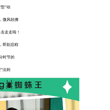
“型”动
，微风轻拂
出去走走啦！
，即刻启程
分时节的
型”法则