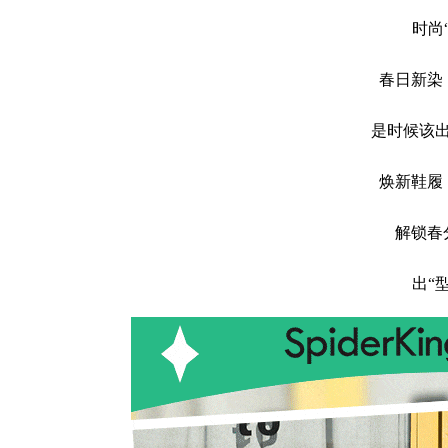
时尚
春日新染
是时候该
焕新鞋履
解锁春
出“