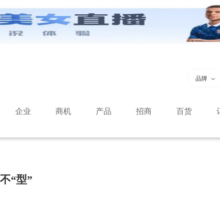
品牌
企业
商机
产品
招商
百货
不“型”