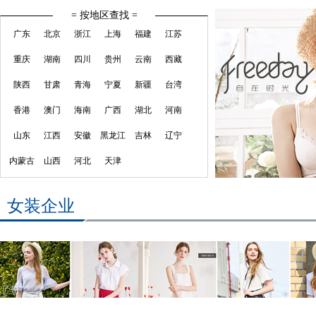
= 按地区查找 =
广东
北京
浙江
上海
福建
江苏
重庆
湖南
四川
贵州
云南
西藏
陕西
甘肃
青海
宁夏
新疆
台湾
香港
澳门
海南
广西
湖北
河南
山东
江西
安徽
黑龙江
吉林
辽宁
内蒙古
山西
河北
天津
女装企业