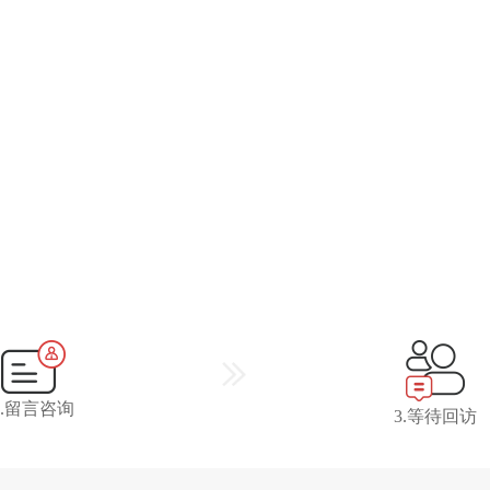
2.留言咨询
3.等待回访