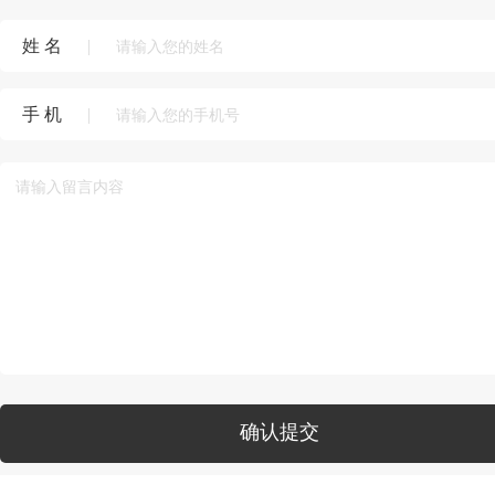
姓 名
|
手 机
|