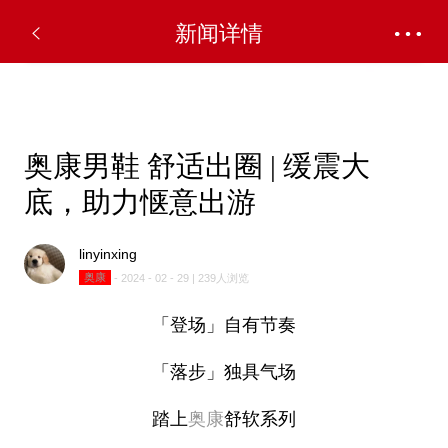
✕
新闻详情
奥康男鞋 舒适出圈 | 缓震大
底，助力惬意出游
linyinxing
奥康
- 2024 - 02 - 29 | 239人浏览
「登场」自有节奏
「落步」独具气场
踏上
奥康
舒软系列