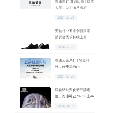
奥康男鞋 舒适出圈 | 缓震
大底，助力惬意出游
2024-02-29
男鞋行业迎来创新浪潮，
消费者需求持续上升
2024-02-27
奥康云朵系列 | 轻量科
技，步步享自由
2024-02-20
双轮驱动深化新品牌定
位，奥康鞋业2023年上半
年线上线下营收同比双增
2024-01-03