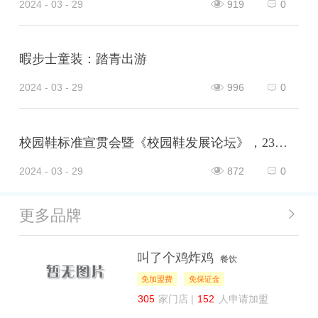
2024 - 03 - 29
919
0
暇步士童装：踏青出游
2024 - 03 - 29
996
0
校园鞋标准宣贯会暨《校园鞋发展论坛》，23日在山东泰安肥城市隆重举行，意味着校园鞋普及推广的破冰之旅，正式开启！
2024 - 03 - 29
872
0
更多品牌
叫了个鸡炸鸡
餐饮
免加盟费
免保证金
305
家门店 |
152
人申请加盟