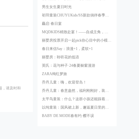
男生女生夏日时光
初羽童装CHUYUKids/SS新款徜徉春季，逐梦之旅启程！
厵启·春日宴
MQDKIDS精致赴宴！——自成主角，天生闪耀SNINE
丽婴房投票开启一起pick你心目中的小模特！
春日来信Say：浪漫+1，柔软+1
丽婴房：聆听花的低语
英氏：花与种子·24春夏橱窗漫游
ZARA绚红梦旅
乔丹儿童：嗨，欢迎登岛！
题，请及时和
乔丹儿童：春意盎然，福利刚刚好，装备还满减
太平鸟童装：什么？这群小孩还能踩着云朵玩耍？
以纯童装：国风裙上新，邂逅夏日里的东方意趣
BABY DE MODE春有约·樱不误