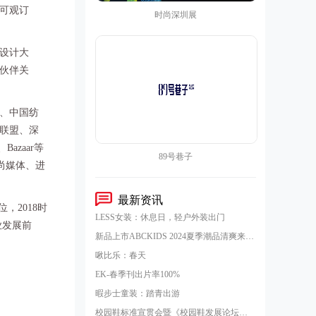
可观订
时尚深圳展
设计大
伙伴关
、中国纺
联盟、深
azaar等
89号巷子
尚媒体、进
最新资讯
，2018时
LESS女装：休息日，轻户外装出门
业发展前
新品上市ABCKIDS 2024夏季潮品清爽来袭！
啾比乐：春天
EK-春季刊出片率100%
暇步士童装：踏青出游
校园鞋标准宣贯会暨《校园鞋发展论坛》，23日在山东泰安肥城市隆重举行，意味着校园鞋普及推广的破冰之旅，正式开启！