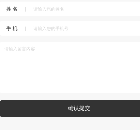
姓 名
|
手 机
|