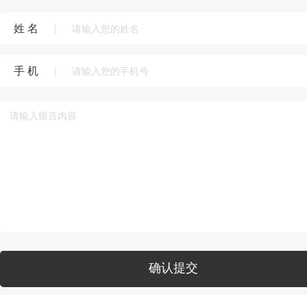
姓 名
|
手 机
|