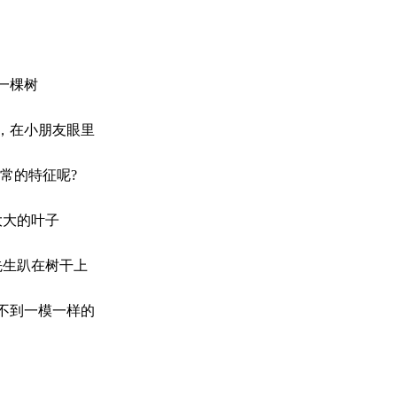
一棵树
，在小朋友眼里
常的特征呢?
大大的叶子
先生趴在树干上
不到一模一样的