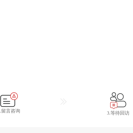
2.留言咨询
3.等待回访