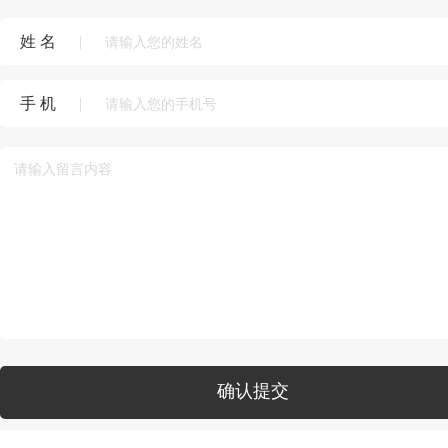
姓 名
|
手 机
|