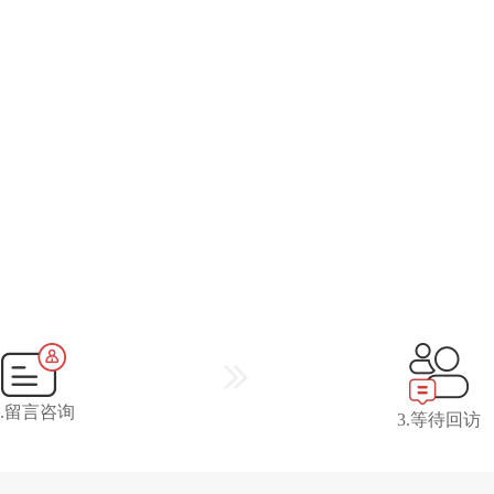
2.留言咨询
3.等待回访