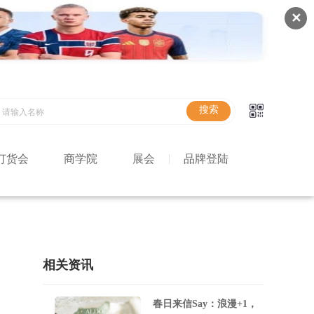
✕
订货会
商学院
展会
品牌登陆
相关资讯
春日来信Say：浪漫+1，