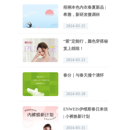
梧桐本色内衣春夏新品 |
希雅，新研发微调杯
2024-03-25
“紫”定能行，颜色穿搭秘
笈上线啦！
2024-03-21
春分｜与春天撞个满怀
2024-03-20
ENWEIS伊维斯春日来信
| 小裤焕新计划
2024-03-15