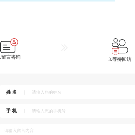
2.留言咨询
3.等待回访
姓 名
|
手 机
|