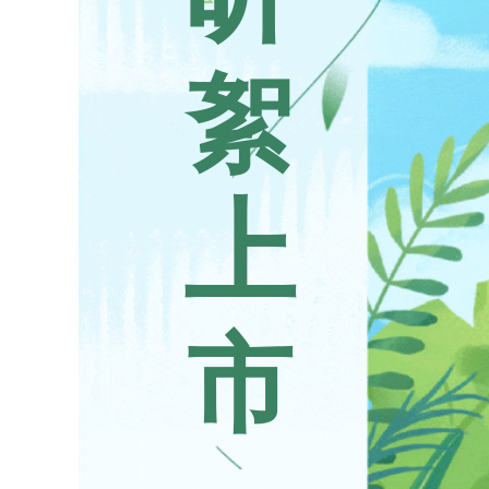
絮
上
市