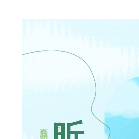
昕
2
0
2
4
春
夏
新
品