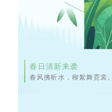
春日清新来袭
春风拂昕水，柳絮舞霓裳