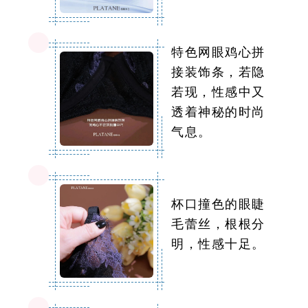
特色网眼鸡心拼
接装饰条，若隐
若现，性感中又
透着神秘的时尚
气息。
杯口撞色的眼睫
毛蕾丝，根根分
明，性感十足。