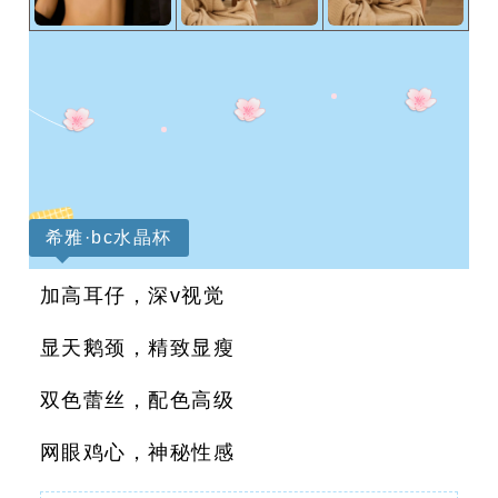
希雅·bc水晶杯
加高耳仔，深v视觉
显天鹅颈，精致显瘦
双色蕾丝，配色高级
网眼鸡心，神秘性感