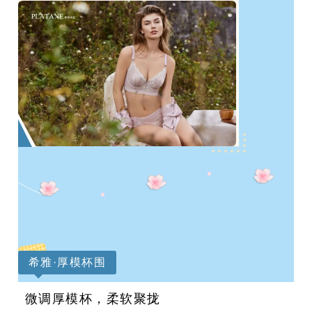
希雅·厚模杯围
微调厚模杯，柔软聚拢