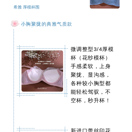
希雅 厚模杯围
xi ya
小胸聚拢的典雅气质款
微调整型3/4厚模
杯（花纱模杯）
手感柔软，上身
聚拢、显沟感，
各种较小胸型都
能轻松驾驭，不
空杯，秒升杯！
新进口蕾丝印花