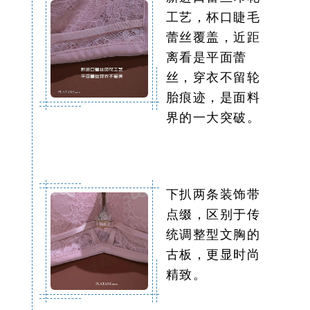
工艺，杯口睫毛
蕾丝覆盖，近距
离看是平面蕾
丝，穿衣不留轮
胎痕迹，是面料
界的一大突破。
下扒两条装饰带
点缀，区别于传
统调整型文胸的
古板，更显时尚
精致。