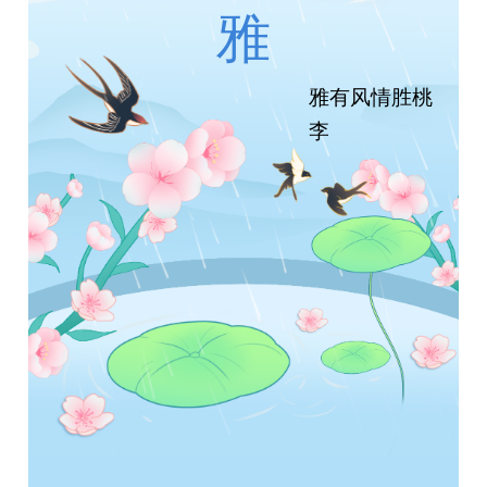
雅
雅有风情胜桃
李
巧织双丝寄春
意