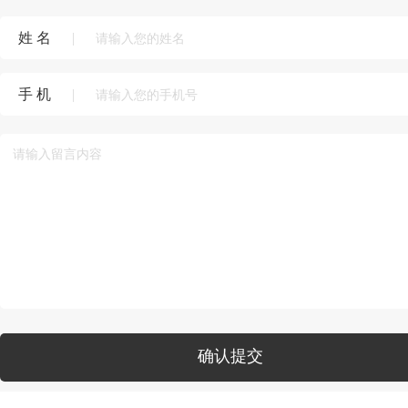
姓 名
|
手 机
|