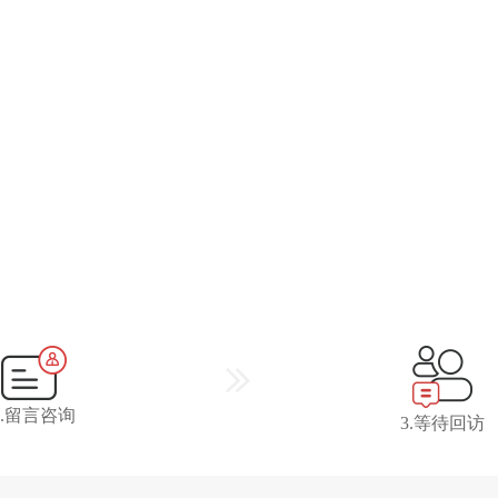
2.留言咨询
3.等待回访