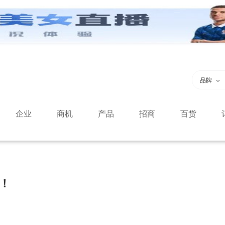
品牌
企业
商机
产品
招商
百货
！