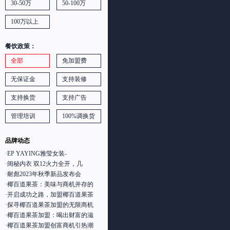
30-50万
50-100万
100万以上
餐饮政策：
全部
免加盟费
无保证金
支持装修
支持换货
支持广告
管理培训
100%调换货
品牌动态
·EP YAYING雅莹女装-
·闺秘内衣 双12火力全开，几
·耐彪2023年秋季新品发布会
·椰百道果茶：美味与商机并存的
·开启成功之路，加盟椰百道果茶
·探寻椰百道果茶加盟的无限商机
·椰百道果茶加盟：喝出财富的滋
·椰百道果茶加盟创富商机引热潮