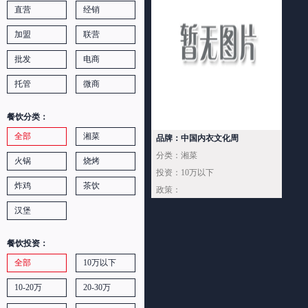
直营
经销
加盟
联营
批发
电商
托管
微商
餐饮分类：
全部
湘菜
品牌：中国内衣文化周
分类：湘菜
火锅
烧烤
投资：10万以下
炸鸡
茶饮
政策：
汉堡
餐饮投资：
全部
10万以下
10-20万
20-30万